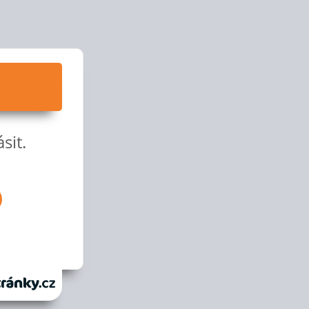
sit.
anky.cz