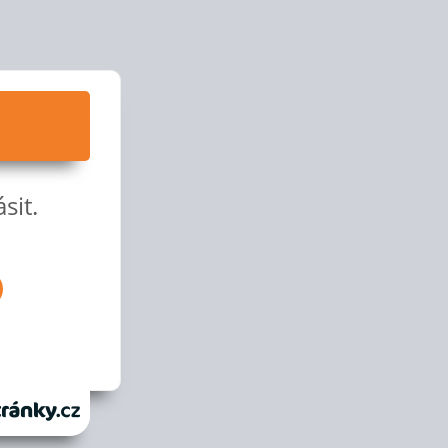
sit.
anky.cz